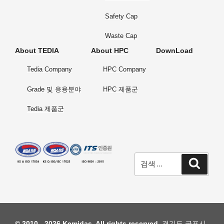
Safety Cap
Waste Cap
About TEDIA
About HPC
DownLoad
Tedia Company
HPC Company
Grade 및 응용분야
HPC 제품군
Tedia 제품군
검
검
색
색:
© 2010 - 2026 Kemidas, All rights reserved.
경기도 군포시