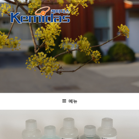
콘
텐
츠
로
케미다스
KOLAS 인정 공인시험기관 및 표준물질 생산기관
바
로
가
기
메뉴