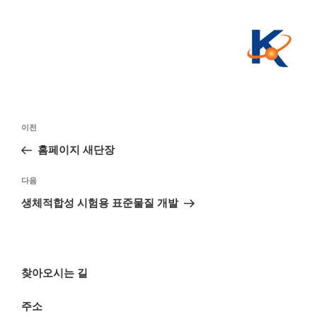
글
이
이전
탐
전
홈페이지 새단장
색
글
다
다음
음
생체적합성 시험용 표준물질 개발
글
찾아오시는 길
주소