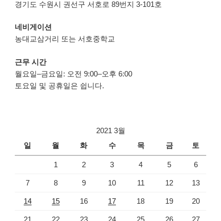
경기도 수원시 권선구 서호로 89번지 3-101호
네비게이션
농대교삼거리 또는 서호중학교
근무 시간
월요일–금요일: 오전 9:00–오후 6:00
토요일 및 공휴일은 쉽니다.
2021 3월
일
월
화
수
목
금
토
1
2
3
4
5
6
7
8
9
10
11
12
13
14
15
16
17
18
19
20
21
22
23
24
25
26
27