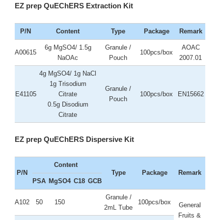
EZ prep QuEChERS Extraction Kit
P/N
Content
Type
Package
Remark
6g MgSO4/ 1.5g
Granule /
AOAC
A00615
100pcs/box
NaOAc
Pouch
2007.01
4g MgSO4/ 1g NaCl
1g Trisodium
Granule /
E41105
Citrate
100pcs/box
EN15662
Pouch
0.5g Disodium
Citrate
EZ prep QuEChERS Dispersive Kit
Content
P/N
Type
Package
Remark
PSA
MgSO4
C18
GCB
Granule /
A102
50
150
100pcs/box
General
2mL Tube
Fruits &