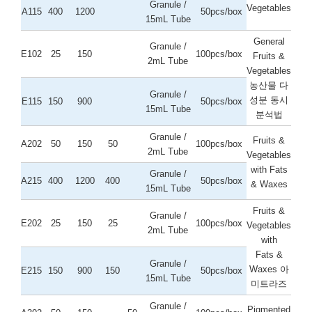
Granule /
Vegetables
A115
400
1200
50pcs/box
15mL Tube
General
Granule /
E102
25
150
100pcs/box
Fruits &
2mL Tube
Vegetables
농산물 다
Granule /
성분 동시
E115
150
900
50pcs/box
15mL Tube
분석법
Granule /
Fruits &
A202
50
150
50
100pcs/box
2mL Tube
Vegetables
with Fats
Granule /
A215
400
1200
400
50pcs/box
& Waxes
15mL Tube
Fruits &
Granule /
E202
25
150
25
100pcs/box
Vegetables
2mL Tube
with
Fats &
Granule /
Waxes 아
E215
150
900
150
50pcs/box
15mL Tube
미트라즈
Granule /
Pigmented