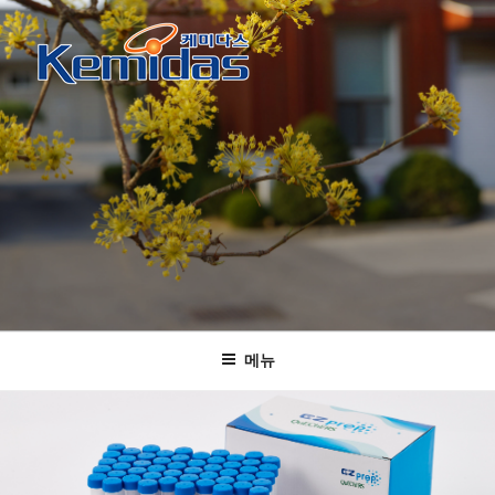
콘
텐
츠
로
케미다스
KOLAS 인정 공인시험기관 및 표준물질 생산기관
바
로
가
기
메뉴