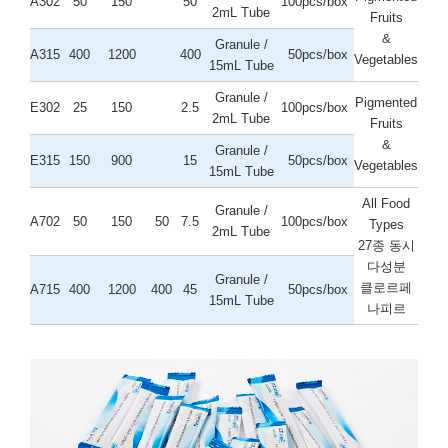
A302
50
150
50
100pcs/box
2mL Tube
Fruits
&
Granule /
A315
400
1200
400
50pcs/box
Vegetables
15mL Tube
Granule /
Pigmented
E302
25
150
2.5
100pcs/box
2mL Tube
Fruits
&
Granule /
E315
150
900
15
50pcs/box
Vegetables
15mL Tube
All Food
Granule /
A702
50
150
50
7.5
100pcs/box
Types
2mL Tube
27종 동시
다성분
Granule /
클로르페
A715
400
1200
400
45
50pcs/box
15mL Tube
나피르