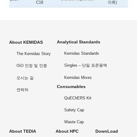
C18
각류)
Analytical Standards
About KEMIDAS
Kemidas Standards
The Kemidas Story
Singles – 단일 표준용액
ISO 인정 및 인증
Kemidas Mixes
오시는 길
Consumables
연락처
QuEChERS Kit
Safety Cap
Waste Cap
About TEDIA
About HPC
DownLoad