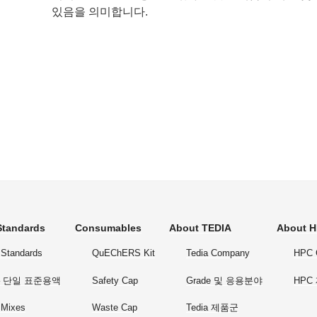
있음을 의미합니다.
 Standards
Consumables
About TEDIA
About 
Standards
QuEChERS Kit
Tedia Company
HPC 
s – 단일 표준용액
Safety Cap
Grade 및 응용분야
HPC
 Mixes
Waste Cap
Tedia 제품군