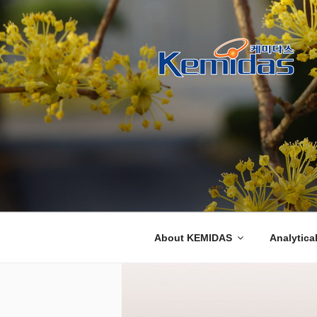
콘
텐
츠
로
바
케미다스
KOLAS 인정 공인시험기관 및 
로
가
기
About KEMIDAS
Analytica