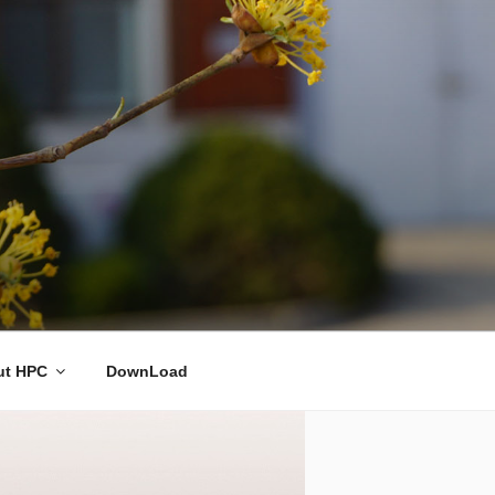
ut HPC
DownLoad