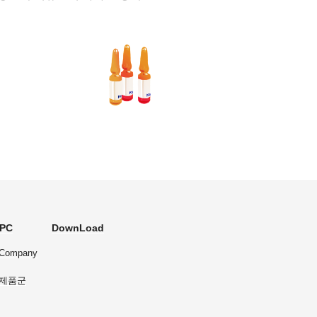
HPC
DownLoad
Company
 제품군