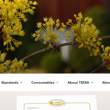
표준물질 생산기관
l Standards
Consumables
About TEDIA
Abo